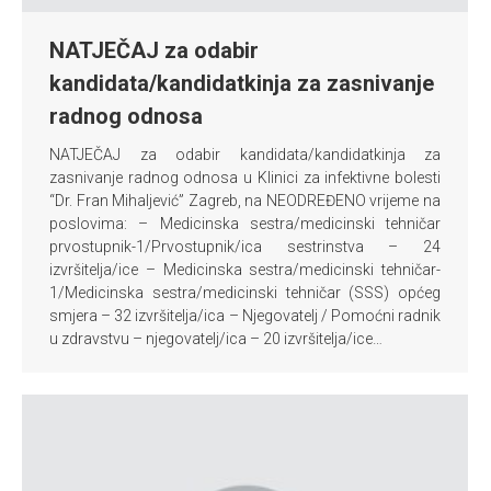
NATJEČAJ za odabir
kandidata/kandidatkinja za zasnivanje
radnog odnosa
NATJEČAJ za odabir kandidata/kandidatkinja za
zasnivanje radnog odnosa u Klinici za infektivne bolesti
“Dr. Fran Mihaljević” Zagreb, na NEODREĐENO vrijeme na
poslovima: – Medicinska sestra/medicinski tehničar
prvostupnik-1/Prvostupnik/ica sestrinstva – 24
izvršitelja/ice – Medicinska sestra/medicinski tehničar-
1/Medicinska sestra/medicinski tehničar (SSS) općeg
smjera – 32 izvršitelja/ica – Njegovatelj / Pomoćni radnik
u zdravstvu – njegovatelj/ica – 20 izvršitelja/ice…