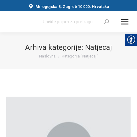
Mirogojska 8, Zagreb 10 000, Hrvatska
Search:
Arhiva kategorije:
Natjecaj
Naslovna
Kategorija "Natjecaj"
You are here: