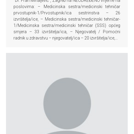
“Dr. Fran Mihaljević”, Zagreb na NEODREĐENO vrijeme na
poslovima: – Medicinska sestra/medicinski tehničar
prvostupnik-1/Prvostupnik/ica sestrinstva – 26
izvršitelja/ice, – Medicinska sestra/medicinski tehničar-
1/Medicinska sestra/medicinski tehničar (SSS) općeg
smjera – 33 izvršitelja/ica, – Njegovatelj / Pomoćni
radnik u zdravstvu – njegovatelj/ica – 20 izvršitelja/ice,…