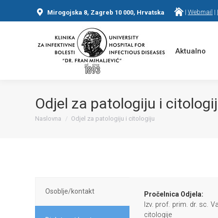
|
Webmail
|
Mirogojska 8, Zagreb 10 000, Hrvatska
Aktualno
Odjel za patologiju i citologi
Naslovna
Odjel za patologiju i citologiju
You are here:
Osoblje/kontakt
Pročelnica Odjela:
Izv. prof. prim. dr. sc. Va
citologije