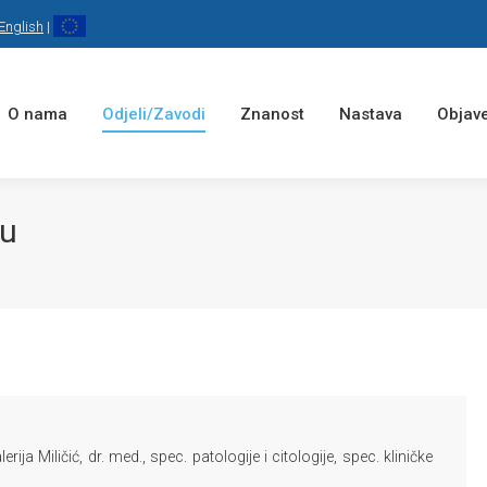
English
|
O nama
Odjeli/Zavodi
Znanost
Nastava
Objave
ju
lerija Miličić, dr. med., spec. patologije i citologije, spec. kliničke