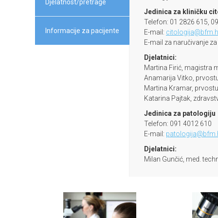
Djelatnost/pretrage
Jedinica za kliničku ci
Telefon: 01 2826 615, 0
Informacije za pacijente
E-mail:
citologija@bfm.h
E-mail za naručivanje za
Djelatnici:
Martina Firić, magistra 
Anamarija Vitko, prvost
Martina Kramar, prvostu
Katarina Pajtak, zdravst
Jedinica za patologiju
Telefon: 091 4012 610
E-mail:
patologija@bfm.
Djelatnici:
Milan Gunčić, med. techn