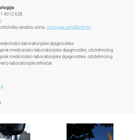
tologiju
91 4012 628
r
 citološku analizu urina:
citologija.urini@bfm.hr
medicinsko-laboratorijske dijagnostike
upnik medicinsko-laboratorijske dijagnostike, citotehnolog
pnik medicinsko-laboratorijske dijagnostike, citotehnolog
veno-laboratorijski tehničar
hr
.