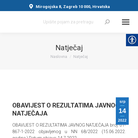
Mirogojska 8, Zagreb 10 000, Hrvatska
Search:
Natječaj
Naslovna
Natječaj
You are here:
srp
OBAVIJEST O REZULTATIMA JAVNOG
14
NATJEČAJA
2022
OBAVIJEST O REZULTATIMA JAVNOG NATJEČAJA broj: 01-
867-1-2022 objavljenog u NN 68/2022 (15.06.2022.