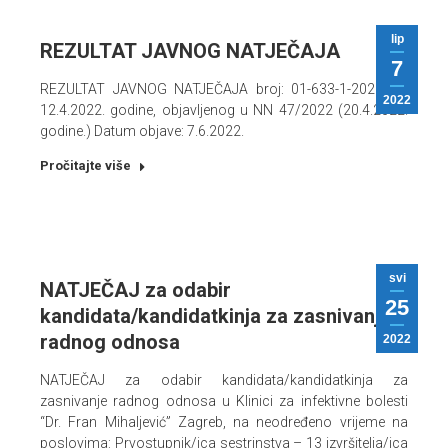
lip
REZULTAT JAVNOG NATJEČAJA
7
REZULTAT JAVNOG NATJEČAJA broj: 01-633-1-2022 od
2022
12.4.2022. godine, objavljenog u NN 47/2022 (20.4.2022.
godine.) Datum objave: 7.6.2022.
Pročitajte više
svi
NATJEČAJ za odabir
25
kandidata/kandidatkinja za zasnivanje
radnog odnosa
2022
NATJEČAJ za odabir kandidata/kandidatkinja za
zasnivanje radnog odnosa u Klinici za infektivne bolesti
“Dr. Fran Mihaljević” Zagreb, na neodređeno vrijeme na
poslovima: Prvostupnik/ica sestrinstva – 13 izvršitelja/ica