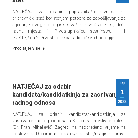
staž
NATJEČAJ za odabir pripravnika/pripravnica na
pripravnički staž korištenjem potpora za zapošljavanje za
stjecanje prvog radnog iskustva/pripravništvo za sljedeća
radna mjesta: 1. Prvostupnik/ica sestrinstva – 1
izvršitelj/ica 2. Prvostupnik/ca radiološke tehnologije…
Pročitajte više
srp
NATJEČAJ za odabir
1
kandidata/kandidatkinja za zasnivanje
radnog odnosa
2022
NATJEČAJ za odabir kandidata/kandidatkinja za
zasnivanje radnog odnosa u Klinici za infektivne bolesti
“Dr. Fran Mihaljević” Zagreb, na neodređeno vrijeme na
poslovima: Diplomirani pravnik/magistar/magistra prava