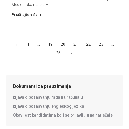
Medicinska sestra –…
Pročitajte više
←
1
…
19
20
21
22
23
…
36
→
Dokumenti za preuzimanje
Izjava o poznavanju rada na računalu
Izjava o poznavanju engleskog jezika
Obavijest kandidatima koji se prijavljuju na natječaje