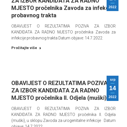
ZA IZBOR KANDIDATA ZA RADNO
MJESTO pročelnika Zavoda za infekcije
2022
probavnog trakta
OBAVIJEST O REZULTATIMA POZIVA ZA IZBOR
KANDIDATA ZA RADNO MJESTO pročelnika Zavoda za
infekcije probavnog trakta Datum objave: 14.7.2022.
Pročitajte više
srp
OBAVIJEST O REZULTATIMA POZIVA
14
ZA IZBOR KANDIDATA ZA RADNO
MJESTO pročelnika II. Odjela (muški)
2022
OBAVIJEST O REZULTATIMA POZIVA ZA IZBOR
KANDIDATA ZA RADNO MJESTO pročelnika II. Odjela
(muški), u sklopu Zavoda za urogenitalne infekcije Datum
objave: 14.7.2022.