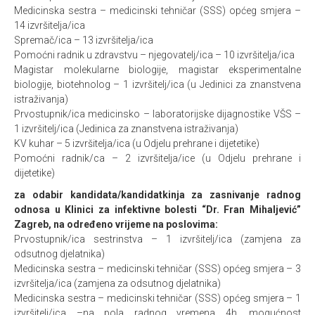
Medicinska sestra – medicinski tehničar (SSS) općeg smjera –
14 izvršitelja/ica
Spremač/ica – 13 izvršitelja/ica
Pomoćni radnik u zdravstvu – njegovatelj/ica – 10 izvršitelja/ica
Magistar molekularne biologije, magistar eksperimentalne
biologije, biotehnolog – 1 izvršitelj/ica (u Jedinici za znanstvena
istraživanja)
Prvostupnik/ica medicinsko – laboratorijske dijagnostike VŠS –
1 izvršitelj/ica (Jedinica za znanstvena istraživanja)
KV kuhar – 5 izvršitelja/ica (u Odjelu prehrane i dijetetike)
Pomoćni radnik/ca – 2 izvršitelja/ice (u Odjelu prehrane i
dijetetike)
za odabir kandidata/kandidatkinja za zasnivanje radnog
odnosa u Klinici za infektivne bolesti “Dr. Fran Mihaljević”
Zagreb, na određeno vrijeme na poslovima:
Prvostupnik/ica sestrinstva – 1 izvršitelj/ica (zamjena za
odsutnog djelatnika)
Medicinska sestra – medicinski tehničar (SSS) općeg smjera – 3
izvršitelja/ica (zamjena za odsutnog djelatnika)
Medicinska sestra – medicinski tehničar (SSS) općeg smjera – 1
izvršitelj/ica –na pola radnog vremena 4h, mogućnost