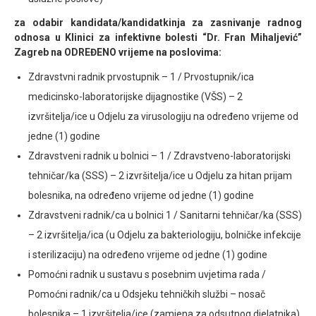
za odabir kandidata/kandidatkinja za zasnivanje radnog
odnosa u Klinici za infektivne bolesti “Dr. Fran Mihaljević”
Zagreb na ODREĐENO vrijeme na poslovima:
Zdravstvni radnik prvostupnik – 1 / Prvostupnik/ica
medicinsko-laboratorijske dijagnostike (VŠS) – 2
izvršitelja/ice u Odjelu za virusologiju na određeno vrijeme od
jedne (1) godine
Zdravstveni radnik u bolnici – 1 / Zdravstveno-laboratorijski
tehničar/ka (SSS) – 2 izvršitelja/ice u Odjelu za hitan prijam
bolesnika, na određeno vrijeme od jedne (1) godine
Zdravstveni radnik/ca u bolnici 1 / Sanitarni tehničar/ka (SSS)
– 2 izvršitelja/ica (u Odjelu za bakteriologiju, bolničke infekcije
i sterilizaciju) na određeno vrijeme od jedne (1) godine
Pomoćni radnik u sustavu s posebnim uvjetima rada /
Pomoćni radnik/ca u Odsjeku tehničkih službi – nosač
bolesnika – 1 izvršitelja/ice (zamjena za odsutnog djelatnika)