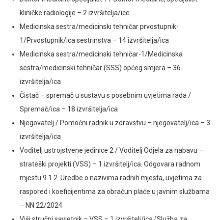
kliničke radiologije – 2 izvršitelja/ice
Medicinska sestra/medicinski tehničar prvostupnik-
1/Prvostupnik/ica sestrinstva – 14 izvršitelja/ica
Medicinska sestra/medicinski tehničar-1/Medicinska
sestra/medicinski tehničar (SSS) općeg smjera – 36
izvršitelja/ica
Čistač – spremač u sustavu s posebnim uvjetima rada /
Spremač/ica – 18 izvršitelja/ica
Njegovatelj / Pomoćni radnik u zdravstvu – njegovatelj/ica – 3
izvršitelja/ica
Voditelj ustrojstvene jedinice 2 / Voditelj Odjela za nabavu –
strateški projekti (VSS) – 1 izvršitelj/ica. Odgovara radnom
mjestu 9.1.2. Uredbe o nazivima radnih mjesta, uvjetima za
raspored i koeficijentima za obračun plaće u javnim službama
– NN 22/2024
Viši stručni savjetnik – VSS – 1 izvršitelj/ica (Služba za