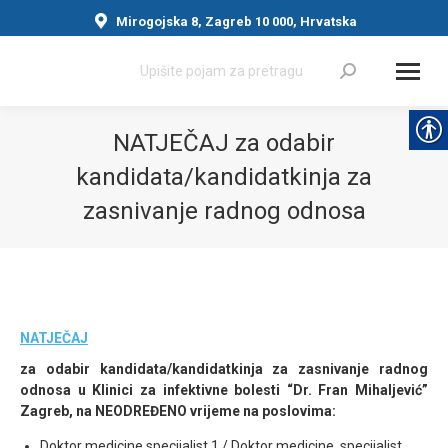
Mirogojska 8, Zagreb 10 000, Hrvatska
Search:
NATJEČAJ za odabir
kandidata/kandidatkinja za
zasnivanje radnog odnosa
You are here:
NATJEČAJ
za odabir kandidata/kandidatkinja za zasnivanje radnog
odnosa u Klinici za infektivne bolesti “Dr. Fran Mihaljević”
Zagreb, na NEODREĐENO vrijeme na poslovima:
Doktor medicine specijalist 1 / Doktor medicine, specijalist