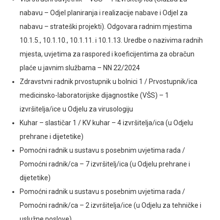
nabavu – Odjel planiranja i realizacije nabave i Odjel za
nabavu – strateški projekti). Odgovara radnim mjestima
10.1.5., 10.1.10., 10.1.11. i 10.1.13. Uredbe o nazivima radnih
mjesta, uvjetima za raspored i koeficijentima za obračun
plaće u javnim službama – NN 22/2024
Zdravstvni radnik prvostupnik u bolnici 1 / Prvostupnik/ica
medicinsko-laboratorijske dijagnostike (VŠS) – 1
izvršitelja/ice u Odjelu za virusologiju
Kuhar – slastičar 1 / KV kuhar – 4 izvršitelja/ica (u Odjelu
prehrane i dijetetike)
Pomoćni radnik u sustavu s posebnim uvjetima rada /
Pomoćni radnik/ca – 7 izvršitelj/ica (u Odjelu prehrane i
dijetetike)
Pomoćni radnik u sustavu s posebnim uvjetima rada /
Pomoćni radnik/ca – 2 izvršitelja/ice (u Odjelu za tehničke i
uslužne poslove)