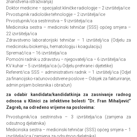
znanstvena istraživanja)
Doktor medicine – specijalist kliničke radiologije – 2 izvršitelja/ice
Prvostupnik radiološke tehnologije – 2 izvršitelja/ice
Prvostupnik/ica sestrinstva – 9 izvršitelja/ica
Medicinska sestra – medicinski tehničar (SSS) općeg smjera –
22 izvršitelja/ica
Zdravstveno laboratorijski tehničar – 1 izvršitelj/ica (Odjelu za
medicinsku biokemiju, hematologiju i koagulaciju)
Spremač/ica – 16 izvršitelja/ica
Pomoćni radnik u zdravstvu – njegovatelj/ica – 6 izvršitelja/ica
KV kuhar – 5 izvršitelja/ica (u Odjelu prehrane i dijetetike)
Referent/ica SSS – administrativni radnik – 1 izvršitelj/ica (Odjel
za financijsko-računovodstvene poslove – Odsjek za fakturiranje,
admin.prijam bolesnika i obračun)
za odabir kandidata/kandidatkinja za zasnivanje radnog
odnosa u Klinici za infektivne bolesti “Dr. Fran Mihaljević”
Zagreb, na određeno vrijeme na poslovima:
Prvostupnik/ica sestrinstva – 3 izvršitelja/ica (zamjena za
odsutnog djelatnika)
Medicinska sestra – medicinski tehničar (SSS) općeg smjera – 1
izvršitelja/ica (zamjena za odsutnog djelatnika)