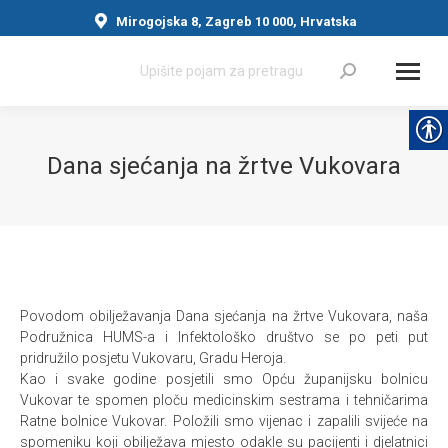
Mirogojska 8, Zagreb 10 000, Hrvatska
Search:
Dana sjećanja na žrtve Vukovara
You are here:
Povodom obilježavanja Dana sjećanja na žrtve Vukovara, naša
Podružnica HUMS-a i Infektološko društvo se po peti put
pridružilo posjetu Vukovaru, Gradu Heroja.
Kao i svake godine posjetili smo Opću županijsku bolnicu
Vukovar te spomen ploču medicinskim sestrama i tehničarima
Ratne bolnice Vukovar. Položili smo vijenac i zapalili svijeće na
spomeniku koji obilježava mjesto odakle su pacijenti i djelatnici