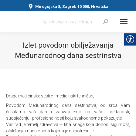
Mirogojska 8, Zagreb 10 000, Hrvatska
Search:
Izlet povodom obilježavanja
Međunarodnog dana sestrinstva
You are here:
Drage medicinske sestre i medicinski tehničari,
Povodom Međunarodnog dana sestrinstva, od srca Vam
čestitamo vaš dan i zahvaljujemo na vašoj predanosti,
suosjećanju i profesionalnosti koju svakodnevno pokazujete.
Vaš rad je temelj zdravstva — tiha snaga koja donosi sigurnost,
olakšanje i nadu onima kojima je najpotrebnije.