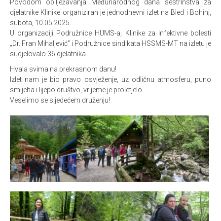
Povodom obilježavanja Međunarodnog dana sestrinstva za
djelatnike Klinike organiziran je jednodnevni izlet na Bled i Bohinj,
subota, 10.05.2025.
U organizaciji Podružnice HUMS-a, Klinike za infektivne bolesti
„Dr. Fran Mihaljević” i Podružnice sindikata HSSMS-MT na izletu je
sudjelovalo 36 djelatnika.
Hvala svima na prekrasnom danu!
Izlet nam je bio pravo osvježenje, uz odličnu atmosferu, puno
smijeha i lijepo društvo, vrijeme je proletjelo.
Veselimo se sljedećem druženju!