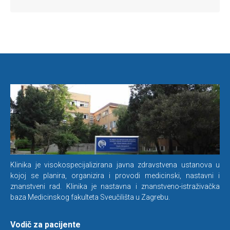
Klinika je visokospecijalizirana javna zdravstvena ustanova u
kojoj se planira, organizira i provodi medicinski, nastavni i
znanstveni rad. Klinika je nastavna i znanstveno-istraživačka
baza Medicinskog fakulteta Sveučilišta u Zagrebu.
Vodič za pacijente