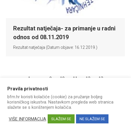
Rezultat natječaja- za primanje u radni
odnos od 08.11.2019
Rezultat natječaja (Datum objave: 16.12.2019.)
←
1
…
9
10
11
12
13
Pravila privatnosti
bfm.hr koristi kolačiće (cookie) za pružanje boljeg
korisničkog iskustva. Nastavkom pregleda web stranica
slažete se s korištenjem kolačića.
COPYRIGHT © KLINIKA ZA INFEKTIVNE BOLESTI "DR. FRAN
VIŠE INFORMACIJA
SLAŽEM SE
NE SLAŽEM SE
MIHALJEVIĆ" -
Web izrada: Marketing strategije
Izjava o pristupačnosti