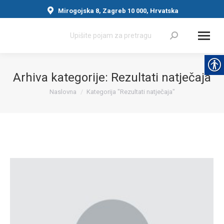
Mirogojska 8, Zagreb 10 000, Hrvatska
Search:
Arhiva kategorije:
Rezultati natječaja
Naslovna
Kategorija "Rezultati natječaja"
You are here: