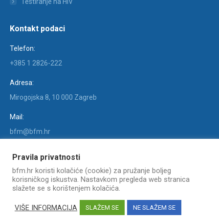
Testiranje na HIV
Kontakt podaci
Telefon:
+385 1 2826-222
Adresa:
Mirogojska 8, 10 000 Zagreb
Mail:
bfm@bfm.hr
Find us on:
Pravila privatnosti
Facebook
X
YouTube
Linkedin
Instagram
bfm.hr koristi kolačiće (cookie) za pružanje boljeg
page
page
page
page
page
korisničkog iskustva. Nastavkom pregleda web stranica
opens
opens
opens
opens
opens
slažete se s korištenjem kolačića.
in
in
in
in
in
COPYRIGHT © KLINIKA ZA INFEKTIVNE BOLESTI "DR. FRAN
VIŠE INFORMACIJA
SLAŽEM SE
NE SLAŽEM SE
MIHALJEVIĆ" -
Web izrada: Marketing strategije
new
new
new
new
new