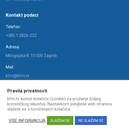
Kontakt podaci
Telefon:
+385 1 2826-222
Adresa:
Mirogojska 8, 10 000 Zagreb
Mail:
bfm@bfm.hr
Find us on:
Pravila privatnosti
Facebook
X
YouTube
Linkedin
Instagram
bfm.hr koristi kolačiće (cookie) za pružanje boljeg
page
page
page
page
page
korisničkog iskustva. Nastavkom pregleda web stranica
opens
opens
opens
opens
opens
slažete se s korištenjem kolačića.
in
in
in
in
in
COPYRIGHT © KLINIKA ZA INFEKTIVNE BOLESTI "DR. FRAN
VIŠE INFORMACIJA
SLAŽEM SE
NE SLAŽEM SE
MIHALJEVIĆ" -
Web izrada: Marketing strategije
new
new
new
new
new
Izjava o pristupačnosti