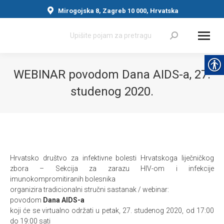
Mirogojska 8, Zagreb 10 000, Hrvatska
Search:
WEBINAR povodom Dana AIDS-a, 27.
studenog 2020.
You are here:
Hrvatsko društvo za infektivne bolesti Hrvatskoga liječničkog
zbora – Sekcija za zarazu HIV-om i infekcije
imunokompromitiranih bolesnika
organizira tradicionalni stručni sastanak / webinar:
povodom
Dana AIDS-a
koji će se virtualno održati u petak, 27. studenog 2020, od 17:00
do 19:00 sati