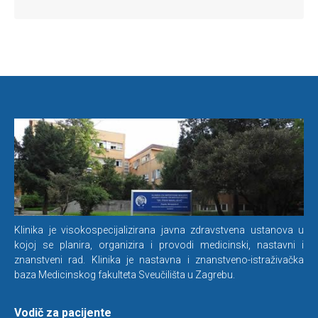
Klinika je visokospecijalizirana javna zdravstvena ustanova u
kojoj se planira, organizira i provodi medicinski, nastavni i
znanstveni rad. Klinika je nastavna i znanstveno-istraživačka
baza Medicinskog fakulteta Sveučilišta u Zagrebu.
Vodič za pacijente