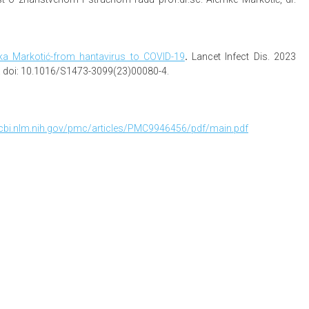
a Markotić-from hantavirus to COVID-19
.
Lancet Infect Dis. 2023
. doi: 10.1016/S1473-3099(23)00080-4.
cbi.nlm.nih.gov/pmc/articles/PMC9946456/pdf/main.pdf