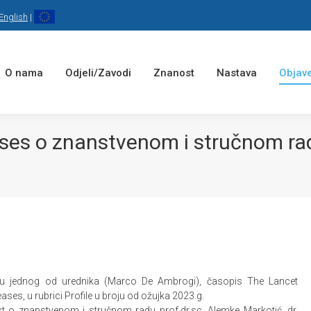
English
|
O nama
Odjeli/Zavodi
Znanost
Nastava
Objave
ses o znanstvenom i stručnom rad
u jednog od urednika (Marco De Ambrogi), časopis The L
ancet
ases, u rubrici Profile u broju od ožujka 2023.g.
kst o znanstvenom i stručnom radu prof.dr.sc. Alemke Markotić, dr.