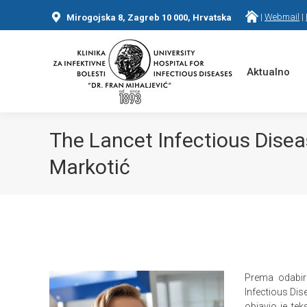
|
Webmail
|
Mirogojska 8, Zagreb 10 000, Hrvatska
Aktualno
The Lancet Infectious Disea
Markotić
You are here:
Prema odabir
Infectious Dise
objavio je te