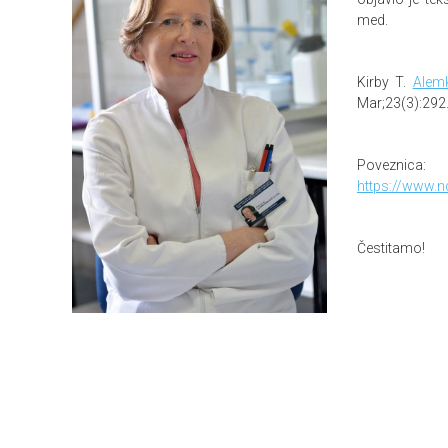
med.
Kirby T.
Alemk
Mar;23(3):292
Poveznica:
https://www.n
Čestitamo!