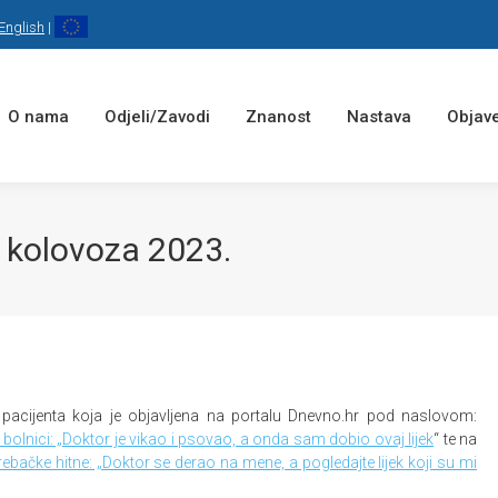
English
|
O nama
Odjeli/Zavodi
Znanost
Nastava
Objave
. kolovoza 2023.
pacijenta koja je objavljena na portalu Dnevno.hr pod naslovom:
 bolnici: „Doktor je vikao i psovao, a onda sam dobio ovaj lijek
“ te na
ebačke hitne: „Doktor se derao na mene, a pogledajte lijek koji su mi