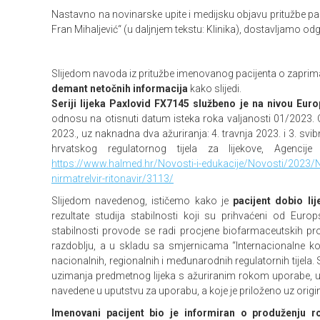
Nastavno na novinarske upite i medijsku objavu pritužbe pacij
Fran Mihaljević“ (u daljnjem tekstu: Klinika), dostavljamo o
Slijedom navoda iz pritužbe imenovanog pacijenta o zaprima
demant netočnih informacija
kako slijedi.
Seriji lijeka Paxlovid FX7145 službeno je na nivou Eur
odnosu na otisnuti datum isteka roka valjanosti 01/2023. O
2023., uz naknadna dva ažuriranja: 4. travnja 2023. i 3. 
hrvatskog regulatornog tijela za lijekove, Agenci
https://www.halmed.hr/Novosti-i-edukacije/Novosti/2023/Nas
nirmatrelvir-ritonavir/3113/
Slijedom navedenog, ističemo kako je
pacijent dobio li
rezultate studija stabilnosti koji su prihvaćeni od Euro
stabilnosti provode se radi procjene biofarmaceutskih p
razdoblju, a u skladu sa smjernicama “Internacionalne kon
nacionalnih, regionalnih i međunarodnih regulatornih tijela
uzimanja predmetnog lijeka s ažuriranim rokom uporabe, u
navedene u uputstvu za uporabu, a koje je priloženo uz origin
Imenovani pacijent bio je informiran o produženju r