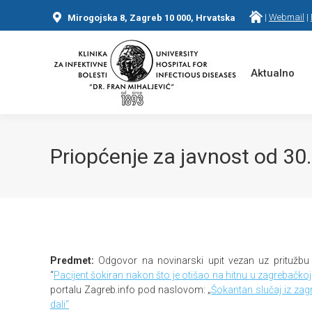
|
Webmail
|
Mirogojska 8, Zagreb 10 000, Hrvatska
Aktualno
Priopćenje za javnost od 30
You are here:
Predmet:
Odgovor na novinarski upit vezan uz pritužbu 
“
Pacijent šokiran nakon što je otišao na hitnu u zagrebačkoj
portalu Zagreb.info pod naslovom: „
Šokantan slučaj iz zagr
dali“