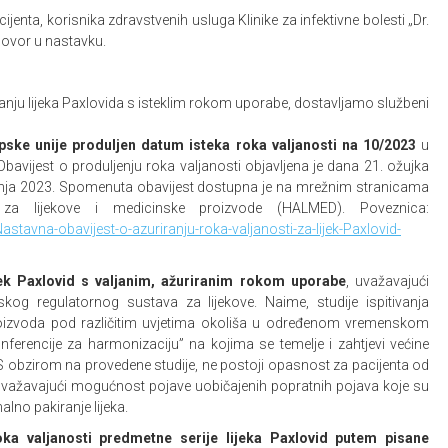
enta, korisnika zdravstvenih usluga Klinike za infektivne bolesti „Dr.
dgovor u nastavku.
nju lijeka Paxlovida s isteklim rokom uporabe, dostavljamo službeni
opske unije produljen datum isteka roka valjanosti na 10/2023
u
bavijest o produljenju roka valjanosti objavljena je dana 21. ožujka
svibnja 2023. Spomenuta obavijest dostupna je na mrežnim stranicama
je za lijekove i medicinske proizvode (HALMED). Poveznica:
tavna-obavijest-o-azuriranju-roka-valjanosti-za-lijek-Paxlovid-
jek Paxlovid s valjanim, ažuriranim rokom uporabe
, uvažavajući
pskog regulatornog sustava za lijekove. Naime, studije ispitivanja
roizvoda pod različitim uvjetima okoliša u određenom vremenskom
ferencije za harmonizaciju” na kojima se temelje i zahtjevi većine
. S obzirom na provedene studije, ne postoji opasnost za pacijenta od
važavajući mogućnost pojave uobičajenih popratnih pojava koje su
alno pakiranje lijeka.
oka valjanosti predmetne serije lijeka Paxlovid putem pisane