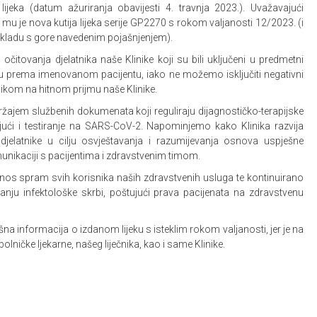
lijeka (datum ažuriranja obavijesti 4. travnja 2023.). Uvažavajući
 mu je nova kutija lijeka serije GP2270 s rokom valjanosti 12/2023. (i
 skladu s gore navedenim pojašnjenjem).
očitovanja djelatnika naše Klinike koji su bili uključeni u predmetni
 prema imenovanom pacijentu, iako ne možemo isključiti negativni
nikom na hitnom prijmu naše Klinike.
ržajem službenih dokumenata koji reguliraju dijagnostičko-terapijske
ujući i testiranje na SARS-CoV-2. Napominjemo kako Klinika razvija
jelatnike u cilju osvještavanja i razumijevanja osnova uspješne
unikaciji s pacijentima i zdravstvenim timom.
odnos spram svih korisnika naših zdravstvenih usluga te kontinuirano
anju infektološke skrbi, poštujući prava pacijenata na zdravstvenu
šna informacija o izdanom lijeku s isteklim rokom valjanosti, jer je na
olničke ljekarne, našeg liječnika, kao i same Klinike.