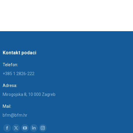
Kontakt podaci
Telefon:
+385 1 2826-222
Adresa:
Mirogojska 8, 10 000 Zagreb
Mail:
bfm@bfm.hr
Find us on:
Facebook
X
YouTube
Linkedin
Instagram