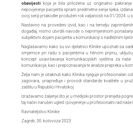
obavijesti
koja je bila priložena uz originalno pakiranje 
nepovjerenje pacijenta spram predmetne serije lijeka, izdana
ovoj seriji je također produžen rok valjanosti na 01/2024. u
Nastavno na provedeni izvid, kao i na temelju zaprimljenih 
događaj, nismo utvrdili navode o neprimjerenom ponašanju
subjektivni dojam pacijenta u komunikaciji s nadležnim liječ
Naglašavamo kako su svi djelatnici Klinike upoznati sa sad
smjernice pri radu s pacijentima u hitnom prijmu, uključ
koncept usavršavanja komunikacijskih vještina za naše d
komunikacije, kao i prepoznavanja te analize prepreka u kom
Želja nam je istaknuti kako Klinika njeguje profesionalan 
zagovara, unapređuje i provodi standarde kvalitete u pruž
zaštitu u Republici Hrvatskoj.
Izražavamo žaljenje što je u medijski prostor prenijeta pogre
taj način narušen ugled i povjerenje u profesionalni rad naše b
Ravnateljstvo Klinike
Zagreb, 30. kolovoza 2023.