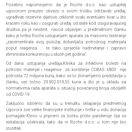
Posebno napominjemo da je Roche d.o.o. kao ustupitelj
ugovorom preuzeo obvezu o svom trošku održavati uređaj,
ugrađivati rezervne dijelove, otkloniti svaki eventualni kvar u što
kraćem roku kao i osigurati uređaj od štete kod osiguravajućeg
društva pa je neistinit navod objavljen u predmetnom članku
kako je tvrtka Roche ustupanjem aparata za masovno testiranje
„zacementirala svoj položaj dobavljača potrošnog materijala
poput reagensa …. te tako spriječila nadmetanje i zapravo
eliminirala konkurenciju u idućih pet godina“.
Od dana ustupanja uređaja,Klinika za infektivne bolesti na
potrošni materijal i reagense za korištenje COBAS 6800 nije
potrošila 72 milijuna kuna, kako se to zlonamjerno predstavlja u
članku, već točno 29.902.019,55 kuna a što je u skladu sa
normativima rada aparata u situaciji povećanog broja oboljelih
od COVID-19.
Zaključno ističemo da su u trenutku sklapanja predmetnog
Ugovora sve velike financijske institucije i tvrtke u vidu donacija
pomagale Klinici u pripremi za borbu protiv pandemije čija se
eskalacija očekivala, tako da ni Roche d.o.o. u tom nije bio
izuzetak.