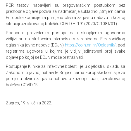
PCR testovi nabavljeni su pregovaračkim postupkom bez
prethodne objave poziva za nadmetanje sukladno „Smjernicama
Europske komisije za primjenu okvira za javnu nabavu u kriznoj
situaciji uzrokovanoj bolešću COVID – 19“ (2020/C 108 I/01).
Podaci o provedenim postupcima i sklopljenim ugovorima
vidljivi su na službenim internetskim stranicama Elektroničkog
oglasnika javne nabave (EOJN)
https://eojn.nn.hr/Oglasnik/
, pod
registrima ugovora u kojima je vidljiv jedinstveni broj svake
objave po kojoj se EOJN može pretraživati.
Postupanje Klinike za infektivne bolesti je u cijelosti u skladu sa
Zakonom o javnoj nabavi te Smjernicama Europske komisije za
primjenu okvira za javnu nabavu u kriznoj situaciji uzrokovanoj
bolešću COVID-19.
Zagreb, 19. siječnja 2022.