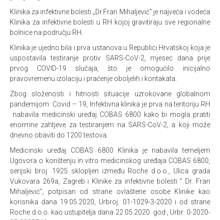
Klinika za infektivne bolesti „Dr.Fran Mihaljević“ je najveća i vodeća
Klinika za infektivne bolesti u RH kojoj gravitiraju sve regionalne
bolnice na području RH.
Klinika je ujedno bila i prva ustanova u Republici Hrvatskoj koja je
uspostavila testiranje protiv SARS-CoV-2, mjesec dana prije
prvog COVID-19 slučaja, što je omogućilo inicijalno
pravovremenu izolaciju i praćenje oboljelih i kontakata.
Zbog složenosti i hitnosti situacije uzrokovane globalnom
pandemijom Covid – 19, Infektivna klinika je prva na teritoriju RH
nabavila medicinski uređaj COBAS 6800 kako bi mogla pratiti
enormne zahtjeve za testiranjem na SARS-CoV-2, a koji može
dnevno obaviti do 1200 testova.
Medicinski uređaj COBAS 6800 Klinika je nabavila temeljem
Ugovora o korištenju in vitro medicinskog uređaja COBAS 6800,
serijski broj: 1925 sklopljen između Roche d.o.o., Ulica grada
Vukovara 269a, Zagreb i Klinike za infektivne bolesti ” Dr. Fran
Mihaljević”, potpisan od strane ovlaštene osobe Klinike kao
korisnika dana 19.05.2020, Urbroj: 01-1029-3-2020 i od strane
Roche d.o.o. kao ustupitelja dana 22.05.2020. god., Urbr: 0-2020-