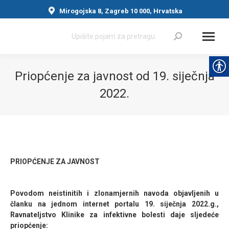
Mirogojska 8, Zagreb 10 000, Hrvatska
Search:
Priopćenje za javnost od 19. siječnja
2022.
You are here:
PRIOPĆENJE ZA JAVNOST
Povodom neistinitih i zlonamjernih navoda objavljenih u
članku na jednom internet portalu 19. siječnja 2022.g.,
Ravnateljstvo Klinike za infektivne bolesti daje sljedeće
priopćenje: