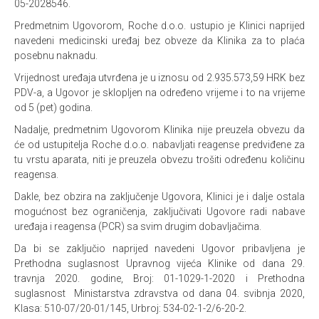
05-2028546.
Predmetnim Ugovorom, Roche d.o.o. ustupio je Klinici naprijed
navedeni medicinski uređaj bez obveze da Klinika za to plaća
posebnu naknadu.
Vrijednost uređaja utvrđena je u iznosu od 2.935.573,59 HRK bez
PDV-a, a Ugovor je sklopljen na određeno vrijeme i to na vrijeme
od 5 (pet) godina.
Nadalje, predmetnim Ugovorom Klinika nije preuzela obvezu da
će od ustupitelja Roche d.o.o. nabavljati reagense predviđene za
tu vrstu aparata, niti je preuzela obvezu trošiti određenu količinu
reagensa.
Dakle, bez obzira na zaključenje Ugovora, Klinici je i dalje ostala
mogućnost bez ograničenja, zaključivati Ugovore radi nabave
uređaja i reagensa (PCR) sa svim drugim dobavljačima.
Da bi se zaključio naprijed navedeni Ugovor pribavljena je
Prethodna suglasnost Upravnog vijeća Klinike od dana 29.
travnja 2020. godine, Broj: 01-1029-1-2020 i Prethodna
suglasnost Ministarstva zdravstva od dana 04. svibnja 2020,
Klasa: 510-07/20-01/145, Urbroj: 534-02-1-2/6-20-2.