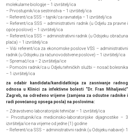
molekularne biologije – 1 izvršitelj/ica
– Prvostupnik/ica sestrinstva – 1 izvršitelj/ica
– Referent/ica SSS – tajnik/ca ravnatelja – 1 izvršitelj/ica
– Referent/ica SSS – administrativni radnik (u Odjelu za pravne i
opće poslove) – 1 izvršitelj/ica
– Referent/ica SSS – administrativni radnik (u Odsjeku obračuna
plaća) – 1 izvršitelj/ica
– Viši referent/ica za ekonomske poslove VŠS – administrativni
radnik (u Odsjeku za računovodstvene poslove) – 1 izvršitelj/ica
– Spremač/ica – 2 izvršitelja/ice
– Pomoćni radnik/ca u Odjelu tehničkih službi – nosač bolesnika
– 1 izvršitelj/ica
za odabir kandidata/kandidatkinja za zasnivanje radnog
odnosa u Klinici za infektivne bolesti “Dr. Fran Mihaljević”
Zagreb, na određeno vrijeme (zamjena za odsutne radnike i
radi povećanog opsega posla) na poslovima:
– Zdravstveno laboratorijski tehničar – 1 izvršitelj/ica
– Prvostupnik/ica medicinsko-laboratorijske dijagnostike – 3
izvršitelja/ice na vrijeme od jedne (1) godine
– Referent/ica SSS – administrativni radnik (u Odsjeku nabave)- 1