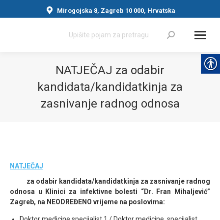
Mirogojska 8, Zagreb 10 000, Hrvatska
Search:
NATJEČAJ za odabir
kandidata/kandidatkinja za
zasnivanje radnog odnosa
You are here:
NATJEČAJ
za odabir kandidata/kandidatkinja za zasnivanje radnog
odnosa u Klinici za infektivne bolesti “Dr. Fran Mihaljević”
Zagreb, na NEODREĐENO vrijeme na poslovima:
Doktor medicine specijalist 1 / Doktor medicine, specijalist