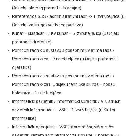
Odsjeku platnog prometa i blagajne)
Referent/ica SSS / administrativni radnik- 1 izvršitelj/ica (u
Odsjeku za knjigovodstvene poslove)
Kuhar – slastičar 1 / KV kuhar – 5 izvršitelja/ica (u Odjelu
prehrane i dijetetike)
Pomoćni radnik u sustavu s posebnim uvjetima rada /
Pomoćni radnik/ca – 7 izvršitelj/ica (u Odjelu prehrane i
dijetetike)
Pomoćni radnik u sustavu s posebnim uvjetima rada /
Pomoćni radnik/ca u Odsjeku tehničke službe – nosač
bolesnika – 1 izvršitelj/ica
Informatički savjetnik / informatički suradnik / Viši stručni
savjetnik Informatičar – VSS – 1 izvršitelj/ica (u Službi
informatike)
Informatički specijalist – VSS informatičar, viši stručni
savjetnik, sistem administrator za složene IT poslove – 1