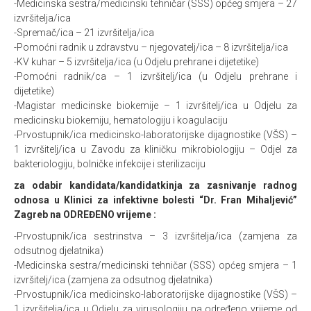
-Medicinska sestra/medicinski tehničar (SSS) općeg smjera – 27
izvršitelja/ica
-Spremač/ica – 21 izvršitelja/ica
-Pomoćni radnik u zdravstvu – njegovatelj/ica – 8 izvršitelja/ica
-KV kuhar – 5 izvršitelja/ica (u Odjelu prehrane i dijetetike)
-Pomoćni radnik/ca – 1 izvršitelj/ica (u Odjelu prehrane i
dijetetike)
-Magistar medicinske biokemije – 1 izvršitelj/ica u Odjelu za
medicinsku biokemiju, hematologiju i koagulaciju
-Prvostupnik/ica medicinsko-laboratorijske dijagnostike (VŠS) –
1 izvršitelj/ica u Zavodu za kliničku mikrobiologiju – Odjel za
bakteriologiju, bolničke infekcije i sterilizaciju
za odabir kandidata/kandidatkinja za zasnivanje radnog
odnosa u Klinici za infektivne bolesti “Dr. Fran Mihaljević”
Zagreb na ODREĐENO vrijeme :
-Prvostupnik/ica sestrinstva – 3 izvršitelja/ica (zamjena za
odsutnog djelatnika)
-Medicinska sestra/medicinski tehničar (SSS) općeg smjera – 1
izvršitelj/ica (zamjena za odsutnog djelatnika)
-Prvostupnik/ica medicinsko-laboratorijske dijagnostike (VŠS) –
1 izvršitelja/ica u Odjelu za virusologiju na određeno vrijeme od