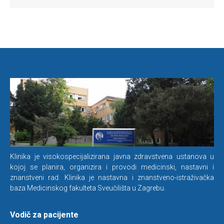
Klinika je visokospecijalizirana javna zdravstvena ustanova u
kojoj se planira, organizira i provodi medicinski, nastavni i
znanstveni rad. Klinika je nastavna i znanstveno-istraživačka
baza Medicinskog fakulteta Sveučilišta u Zagrebu.
Vodič za pacijente