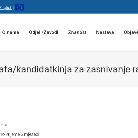
English
|
O nama
Odjeli/Zavodi
Znanost
Nastava
Objave
ta/kandidatkinja za zasnivanje 
dnosa
eno vrijeme 6 mjeseci