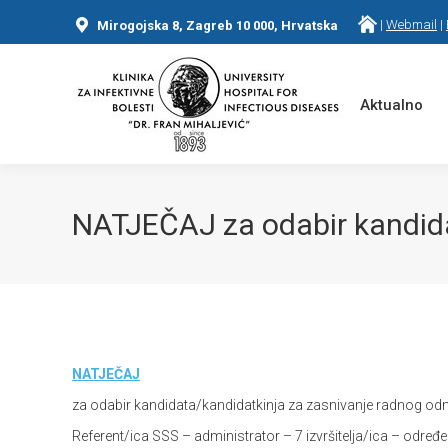
|
Webmail
|
Mirogojska 8, Zagreb 10 000, Hrvatska
Aktualno
NATJEČAJ za odabir kandida
You are here:
NATJEČAJ
za odabir kandidata/kandidatkinja za zasnivanje radnog o
Referent/ica SSS – administrator – 7 izvršitelja/ica – određ