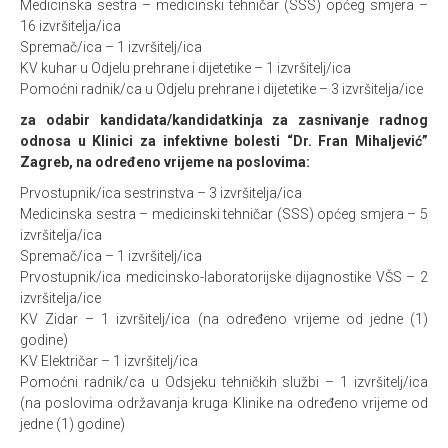
Medicinska sestra – medicinski tehničar (SSS) općeg smjera –
16 izvršitelja/ica
Spremač/ica – 1 izvršitelj/ica
KV kuhar u Odjelu prehrane i dijetetike – 1 izvršitelj/ica
Pomoćni radnik/ca u Odjelu prehrane i dijetetike – 3 izvršitelja/ice
za odabir kandidata/kandidatkinja za zasnivanje radnog
odnosa u Klinici za infektivne bolesti “Dr. Fran Mihaljević”
Zagreb, na određeno vrijeme na poslovima:
Prvostupnik/ica sestrinstva – 3 izvršitelja/ica
Medicinska sestra – medicinski tehničar (SSS) općeg smjera – 5
izvršitelja/ica
Spremač/ica – 1 izvršitelj/ica
Prvostupnik/ica medicinsko-laboratorijske dijagnostike VŠS – 2
izvršitelja/ice
KV Zidar – 1 izvršitelj/ica (na određeno vrijeme od jedne (1)
godine)
KV Električar – 1 izvršitelj/ica
Pomoćni radnik/ca u Odsjeku tehničkih službi – 1 izvršitelj/ica
(na poslovima održavanja kruga Klinike na određeno vrijeme od
jedne (1) godine)