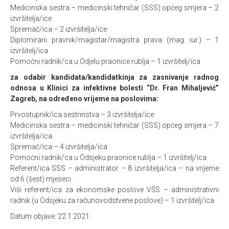
Medicinska sestra – medicinski tehničar (SSS) općeg smjera – 2
izvršitelja/ice
Spremač/ica – 2 izvršitelja/ice
Diplomirani pravnik/magistar/magistra prava (mag. iur.) – 1
izvršitelj/ica
Pomoćni radnik/ca u Odjelu praonice rublja – 1 izvršitelj/ica
za odabir kandidata/kandidatkinja za zasnivanje radnog
odnosa u Klinici za infektivne bolesti “Dr. Fran Mihaljević”
Zagreb, na određeno vrijeme na poslovima:
Prvostupnik/ica sestrinstva – 3 izvršitelja/ice
Medicinska sestra – medicinski tehničar (SSS) općeg smjera – 7
izvršitelja/ica
Spremač/ica – 4 izvršitelja/ica
Pomoćni radnik/ca u Odsjeku praonice rublja – 1 izvršitelj/ica
Referent/ica SSS – administrator – 8 izvršitelja/ica – na vrijeme
od 6 (šest) mjeseci
Viši referent/ica za ekonomske poslove VŠS – administrativni
radnik (u Odsjeku za računovodstvene poslove) – 1 izvršitelj/ica
Datum objave: 22.1.2021.