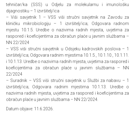
tehničar/ka (SSS) u Odjelu za molekularnu i imunološku
dijagnostiku – 1 izvršitelj/ica
– Viši savjetnik 1 – VSS viši stručni savjetnik na Zavodu za
kliničku mikrobiologiju – 1 izvršitelj/ica; Odgovara radnom
mjestu 10.1.5. Uredbe o nazivima radnih mjesta, uvjetima za
raspored i koeficijentima za obračun plaće u javnim službama –
NN 22/2024
– VSS viši stručni savjetnik u Odsjeku kadrovskih poslova – 1
izvršitelj/ica; Odgovara radnim mjestima 10.1.5., 10.1.10., 10.1.11.
i 10.1.13. Uredbe o nazivima radnih mjesta, uvjetima za raspored i
koeficijentima za obračun plaće u javnim službama – NN
22/2024
– Suradnik – VSS viši stručni savjetnik u Službi za nabavu – 1
izvršitelj/ica; Odgovara radnim mjestima 10.1.13. Uredbe o
nazivima radnih mjesta, uvjetima za raspored i koeficijentima za
obračun plaće u javnim službama – NN 22/2024.
Datum objave: 11.6.2026.