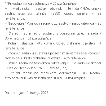
1/Prvostupnik/ica sestrinstva – 26 izvršitelja/ice,
– Medicinska sestra/medicinski tehničar-1/Medicinska
sestra/medicinski tehničar (SSS) općeg smjera – 33
izvršitelja/ica,
– Njegovatelj / Pomoćni radnik u zdravstvu – njegovatelj/ica – 20
izvršitelja/ice,
– Čistač – spremač u sustavu s posebnim uvjetima rada /
Spremač/ica – 21 izvršitelja/ica,
– Kuhar – slastičar 1/KV kuhar u Odjelu prehrane i dijetetike – 4
izvršitelja/ice,
– Pomoćni radnik u sustavu s posebnim uvjetima rada/Pomoćni
radnik/ca u Odjelu prehrane i dijetetike – 4 izvršitelja/ice,
– Stručni radnik na tehničkom održavanju – KV Radnik-električar
u Odsjeku tehničkih službi – 1 izvršitelj/ica,
– Stručni radnik na tehničkom održavanju – KV Radnik-
strojobravar u Odsjeku tehničkih službi – 1 izvršitelj/ica,
Datum objave: 1. travnja 2026.