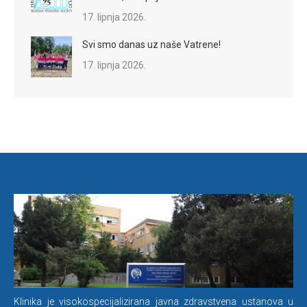
17. lipnja 2026.
Svi smo danas uz naše Vatrene!
17. lipnja 2026.
Klinika je visokospecijalizirana javna zdravstvena ustanova u