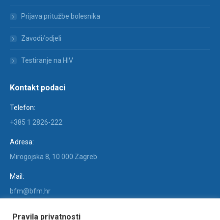
Prijava pritužbe bolesnika
Zavodi/odjeli
Testiranje na HIV
Kontakt podaci
Telefon:
+385 1 2826-222
Adresa:
Mirogojska 8, 10 000 Zagreb
Mail:
bfm@bfm.hr
Find us on:
Pravila privatnosti
Facebook
X
YouTube
Linkedin
Instagram