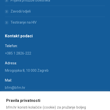
Prijava pritužbe bolesnika
Zavodi/odjeli
Testiranje na HIV
Kontakt podaci
Telefon:
+385 1 2826-222
Adresa:
Mirogojska 8, 10 000 Zagreb
Mail:
bfm@bfm.hr
Find us on:
Pravila privatnosti
Facebook
X
YouTube
Linkedin
Instagram
bfm.hr koristi kolačiće (cookie) za pružanje boljeg
page
page
page
page
page