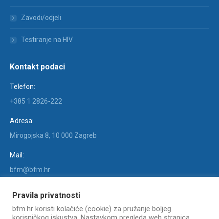
Zavodi/odjeli
Testiranje na HIV
Kontakt podaci
Telefon:
+385 1 2826-222
Adresa:
Mirogojska 8, 10 000 Zagreb
Mail:
bfm@bfm.hr
Find us on:
Pravila privatnosti
Facebook
X
YouTube
Linkedin
Instagram
bfm.hr koristi kolačiće (cookie) za pružanje boljeg
page
page
page
page
page
korisničkog iskustva. Nastavkom pregleda web stranica