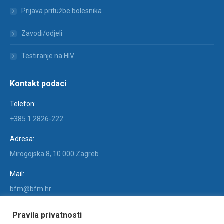
Prijava pritužbe bolesnika
Zavodi/odjeli
Testiranje na HIV
Kontakt podaci
Telefon:
+385 1 2826-222
Adresa:
Mirogojska 8, 10 000 Zagreb
Mail:
bfm@bfm.hr
Find us on:
Pravila privatnosti
Facebook
X
YouTube
Linkedin
Instagram