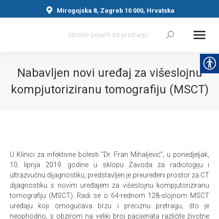
Mirogojska 8, Zagreb 10 000, Hrvatska
Search:
Nabavljen novi uređaj za višeslojnu
kompjutoriziranu tomografiju (MSCT)
You are here:
U Klinici za infektivne bolesti “Dr. Fran Mihaljević”, u ponedjeljak,
10. lipnja 2019. godine u sklopu Zavoda za radiologiju i
ultrazvučnu dijagnostiku, predstavljen je preuređeni prostor za CT
dijagnostiku s novim uređajem za višeslojnu kompjutoriziranu
tomografiju (MSCT). Radi se o 64-rednom 128-slojnom MSCT
uređaju koji omogućava brzu i preciznu pretragu, što je
neophodno, s obzirom na veliki broj pacijenata različite životne