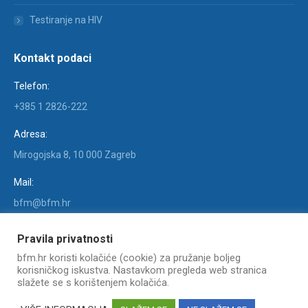
Testiranje na HIV
Kontakt podaci
Telefon:
+385 1 2826-222
Adresa:
Mirogojska 8, 10 000 Zagreb
Mail:
bfm@bfm.hr
Find us on:
Pravila privatnosti
Facebook
X
YouTube
Linkedin
Instagram
bfm.hr koristi kolačiće (cookie) za pružanje boljeg
page
page
page
page
page
korisničkog iskustva. Nastavkom pregleda web stranica
opens
opens
opens
opens
opens
slažete se s korištenjem kolačića.
in
in
in
in
in
COPYRIGHT © KLINIKA ZA INFEKTIVNE BOLESTI "DR. FRAN