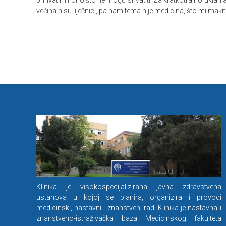
prihvatim i ono što ne mogu shvatiti. Za kratkotrajno uklanjanj
većina nisu liječnici, pa nam tema nije medicina, što mi makne
Klinika je visokospecijalizirana javna zdravstvena
ustanova u kojoj se planira, organizira i provodi
medicinski, nastavni i znanstveni rad. Klinika je nastavna i
znanstveno-istraživačka baza Medicinskog fakulteta