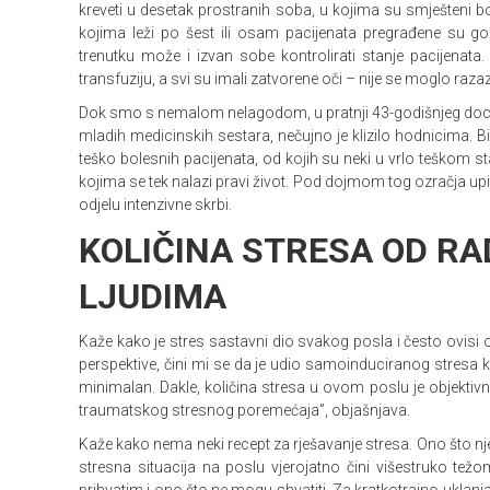
kreveti u desetak prostranih soba, u kojima su smješteni bo
kojima leži po šest ili osam pacijenata pregrađene su
trenutku može i izvan sobe kontrolirati stanje pacijenata. B
transfuziju, a svi su imali zatvorene oči – nije se moglo razazna
Dok smo s nemalom nelagodom, u pratnji 43-godišnjeg doc
mladih medicinskih sestara, nečujno je klizilo hodnicima. 
teško bolesnih pacijenata, od kojih su neki u vrlo teškom stan
kojima se tek nalazi pravi život. Pod dojmom tog ozračja up
odjelu intenzivne skrbi.
KOLIČINA STRESA OD RA
LJUDIMA
Kaže kako je stres
sastavni dio svakog posla i često ovisi 
perspektive, čini mi se da je udio samoinduciranog stresa k
minimalan. Dakle, količina stresa u ovom poslu je objekti
traumatskog stresnog poremećaja”, objašnjava.
Kaže kako nema neki recept za rješavanje stresa. Ono što nj
stresna situacija na poslu vjerojatno čini višestruko tež