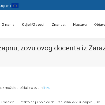
English
|
O nama
Odjeli/Zavodi
Znanost
Nastava
Objave
 zapnu, zovu ovog docenta iz Zara
lanak možete pročitati na ovom
linku
 medicinu i infektologiju bolnice dr. Fran Mihaljević u Zagrebu, svi