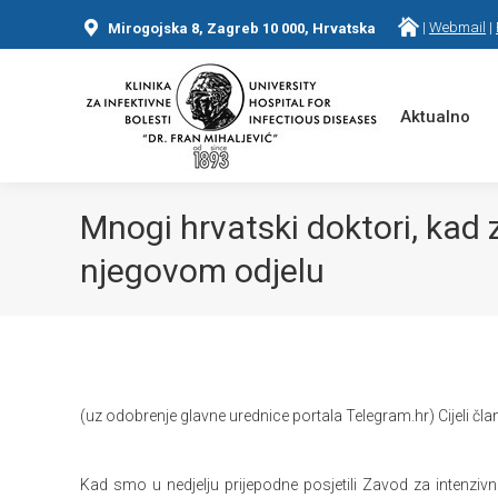
|
Webmail
|
Mirogojska 8, Zagreb 10 000, Hrvatska
Aktualno
Mnogi hrvatski doktori, kad
njegovom odjelu
You are here:
(uz odobrenje glavne urednice portala Telegram.hr) Cijeli č
Kad smo u nedjelju prijepodne posjetili Zavod za intenzivnu