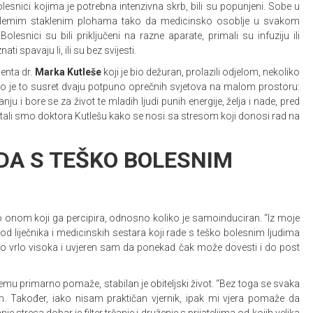
lesnici kojima je potrebna intenzivna skrb, bili su popunjeni. Sobe u
 golemim staklenim plohama tako da medicinsko osoblje u svakom
olesnici su bili priključeni na razne aparate, primali su infuziju ili
ti spavaju li, ili su bez svijesti.
enta dr.
Marka Kutleše
koji je bio dežuran, prolazili odjelom, nekoliko
Bio je to susret dvaju potpuno oprečnih svjetova na malom prostoru:
ju i bore se za život te mladih ljudi punih energije, želja i nade, pred
itali smo doktora Kutlešu kako se nosi sa stresom koji donosi rad na
DA S TEŠKO BOLESNIM
o onom koji ga percipira, odnosno koliko je samoinduciran. “Iz moje
od liječnika i medicinskih sestara koji rade s teško bolesnim ljudima
vno vrlo visoka i uvjeren sam da ponekad čak može dovesti i do post
emu primarno pomaže, stabilan je obiteljski život. “Bez toga se svaka
om. Također, iako nisam praktičan vjernik, ipak mi vjera pomaže da