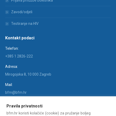
Prijava pritužbe bolesnika
Zavodi/odjeli
Testiranje na HIV
Kontakt podaci
Telefon:
+385 1 2826-222
Adresa:
Mirogojska 8, 10 000 Zagreb
Mail:
bfm@bfm.hr
Find us on:
Pravila privatnosti
Facebook
X
YouTube
Linkedin
Instagram
bfm.hr koristi kolačiće (cookie) za pružanje boljeg
page
page
page
page
page