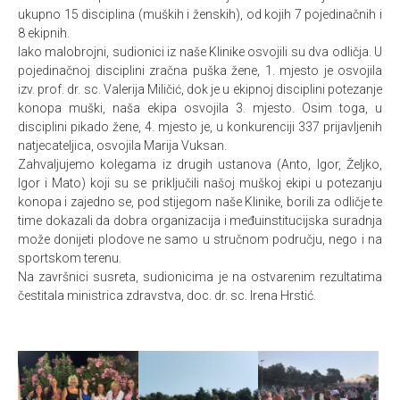
ukupno 15 disciplina (muških i ženskih), od kojih 7 pojedinačnih i
8 ekipnih.
Iako malobrojni, sudionici iz naše Klinike osvojili su dva odličja. U
pojedinačnoj disciplini zračna puška žene, 1. mjesto je osvojila
izv. prof. dr. sc. Valerija Miličić, dok je u ekipnoj disciplini potezanje
konopa muški, naša ekipa osvojila 3. mjesto. Osim toga, u
disciplini pikado žene, 4. mjesto je, u konkurenciji 337 prijavljenih
natjecateljica, osvojila Marija Vuksan.
Zahvaljujemo kolegama iz drugih ustanova (Anto, Igor, Željko,
Igor i Mato) koji su se priključili našoj muškoj ekipi u potezanju
konopa i zajedno se, pod stijegom naše Klinike, borili za odličje te
time dokazali da dobra organizacija i međuinstitucijska suradnja
može donijeti plodove ne samo u stručnom području, nego i na
sportskom terenu.
Na završnici susreta, sudionicima je na ostvarenim rezultatima
čestitala ministrica zdravstva, doc. dr. sc. Irena Hrstić.