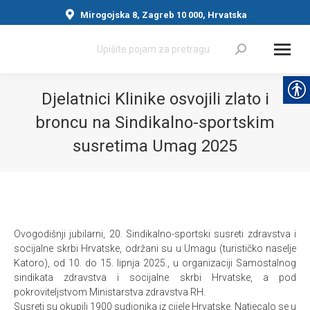
Mirogojska 8, Zagreb 10 000, Hrvatska
Search:
Djelatnici Klinike osvojili zlato i
broncu na Sindikalno-sportskim
susretima Umag 2025
You are here:
Ovogodišnji jubilarni, 20. Sindikalno-sportski susreti zdravstva i
socijalne skrbi Hrvatske, održani su u Umagu (turističko naselje
Katoro), od 10. do 15. lipnja 2025., u organizaciji Samostalnog
sindikata zdravstva i socijalne skrbi Hrvatske, a pod
pokroviteljstvom Ministarstva zdravstva RH.
Susreti su okupili 1900 sudionika iz cijele Hrvatske. Natjecalo se u