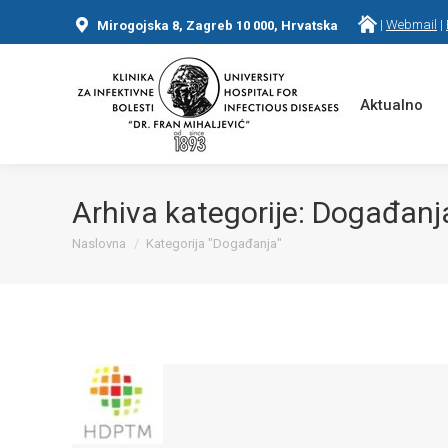
|
Webmail
|
Mirogojska 8, Zagreb 10 000, Hrvatska
Aktualno
Arhiva kategorije:
Događanj
Naslovna
Kategorija "Događanja"
You are here: