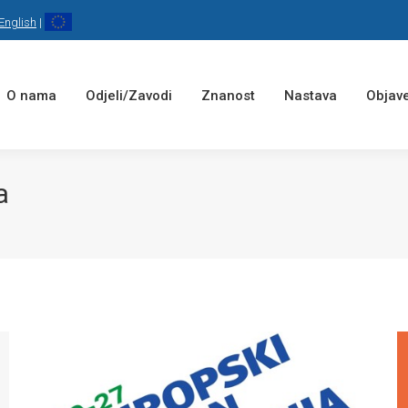
English
|
O nama
Odjeli/Zavodi
Znanost
Nastava
Objave
a