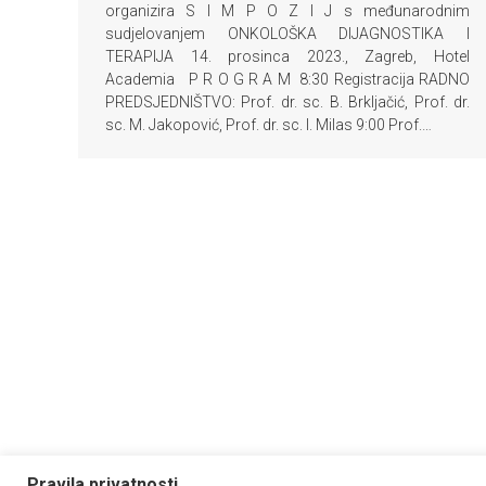
organizira S I M P O Z I J s međunarodnim
sudjelovanjem ONKOLOŠKA DIJAGNOSTIKA I
TERAPIJA 14. prosinca 2023., Zagreb, Hotel
Academia P R O G R A M 8:30 Registracija RADNO
PREDSJEDNIŠTVO: Prof. dr. sc. B. Brkljačić, Prof. dr.
sc. M. Jakopović, Prof. dr. sc. I. Milas 9:00 Prof.…
Pravila privatnosti