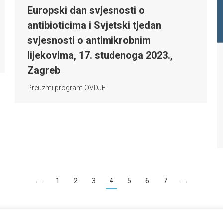
Europski dan svjesnosti o
antibioticima i Svjetski tjedan
svjesnosti o antimikrobnim
lijekovima, 17. studenoga 2023.,
Zagreb
Preuzmi program OVDJE
←
1
2
3
4
5
6
7
→