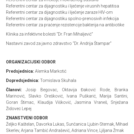
Referentni centar za dijagnostiku i liječenje virusnih hepatitisa
Referentni centar za dijagnostiku i liječenje zaraze HIV-om
Referentni centar za dijagnostiku spolno-prenosivih infekcija
Referentni centar za praćenje rezistencije bakterija na antibiotike
Klinika za infektivne bolesti “Dr. Fran Mihaljević”
Nastavni zavod za javno zdravstvo “Dr. Andrija Štampar”
ORGANIZACIJSKI ODBOR
Predsjednica:
Alemka Markotić
Dopredsjednica:
Tomislava Skuhala
Članovi:
Josip Begovac, Oktavija Đaković Rode, Branka
Marinović, Slavko Orešković, Ivana Puškarić, Marija Santini,
Goran Štimac, Klaudija Višković, Jasmina Vraneš, Snježana
Židovec Lepej
ZNANSTVENI ODBOR
Željko Kaštelan, Davorka Lukas, Sunčanica Ljubin-Sternak, Mihael
Skerlev, Arjana Tambić Andrašević, Adriana Vince, Ljiljana Žmak