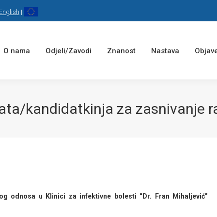
English
|
O nama
Odjeli/Zavodi
Znanost
Nastava
Objave
ta/kandidatkinja za zasnivanje 
g odnosa u Klinici za infektivne bolesti “Dr. Fran Mihaljević”