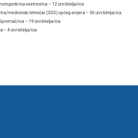
stupnik/ica sestrinstva – 12 izvršitelja/ica
ra/medicinski tehničar (SSS) općeg smjera – 36 izvršitelja/ica
premač/ica – 19 izvršitelja/ica
 – 4 izvršitelja/ica