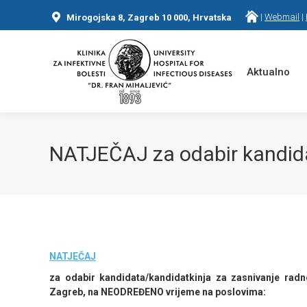
|
Webmail
|
Mirogojska 8, Zagreb 10 000, Hrvatska
Aktualno
NATJEČAJ za odabir kandida
You are here:
NATJEČAJ
za odabir kandidata/kandidatkinja za zasnivanje radno
Zagreb, na NEODREĐENO vrijeme na poslovima: